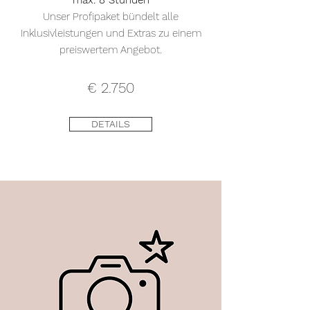
max. 8 Stunden
Unser Profipaket bündelt alle
Inklusivleistungen und Extras zu einem
preiswertem Angebot.
€ 2.750
DETAILS