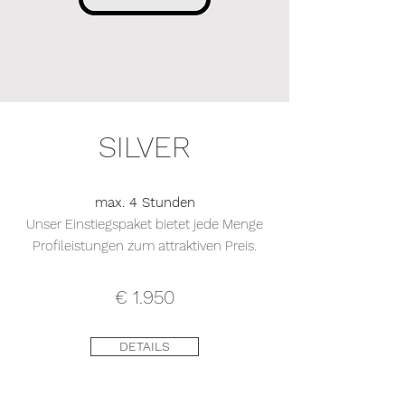
SILVER
max. 4 Stunden
Unser Einstiegspaket bietet jede Menge
Profileistungen zum attraktiven Preis.
€ 1.950
DETAILS